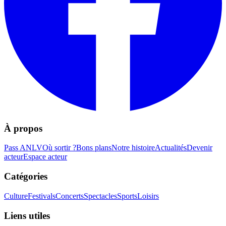
À propos
Pass ANLV
Où sortir ?
Bons plans
Notre histoire
Actualités
Devenir
acteur
Espace acteur
Catégories
Culture
Festivals
Concerts
Spectacles
Sports
Loisirs
Liens utiles