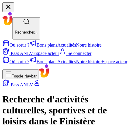
Rechercher...
Où sortir ?
Bons plans
Actualités
Notre histoire
Pass ANLV
Espace acteur
Se connecter
Où sortir ?
Bons plans
Actualités
Notre histoire
Espace acteur
Toggle Navbar
Pass ANLV
Recherche d'activités
culturelles, sportives et de
loisirs dans le Finistère