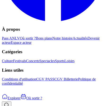
À propos
Pass ANLV
Où sortir ?
Bons plans
Notre histoire
Actualités
Devenir
acteur
Espace acteur
Catégories
Culture
Festivals
Concerts
Spectacles
Sports
Loisirs
Liens utiles
Conditions d'utilisation
CGV PASS
CGV Billetterie
Politique de
confidentialité
Explorer
Où sortir ?