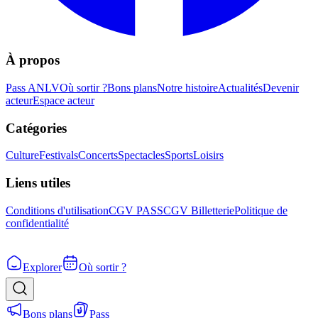
À propos
Pass ANLV
Où sortir ?
Bons plans
Notre histoire
Actualités
Devenir
acteur
Espace acteur
Catégories
Culture
Festivals
Concerts
Spectacles
Sports
Loisirs
Liens utiles
Conditions d'utilisation
CGV PASS
CGV Billetterie
Politique de
confidentialité
Explorer
Où sortir ?
Bons plans
Pass