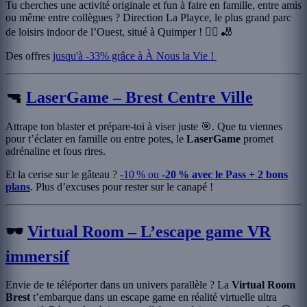
Tu cherches une activité originale et fun à faire en famille, entre amis
ou même entre collègues ? Direction La Playce, le plus grand parc
de loisirs indoor de l’Ouest, situé à Quimper ! 🧗‍♂️ 🎳
Des offres
jusqu'à -33% grâce à À Nous la Vie !
🔫
LaserGame – Brest Centre Ville
Attrape ton blaster et prépare-toi à viser juste 🎯. Que tu viennes
pour t’éclater en famille ou entre potes, le
LaserGame
promet
adrénaline et fous rires.
Et la cerise sur le gâteau ?
-10 % ou
-20 % avec le Pass + 2 bons
plans
. Plus d’excuses pour rester sur le canapé !
🕶️
Virtual Room – L’escape game VR
immersif
Envie de te téléporter dans un univers parallèle ? La
Virtual Room
Brest
t’embarque dans un escape game en réalité virtuelle ultra