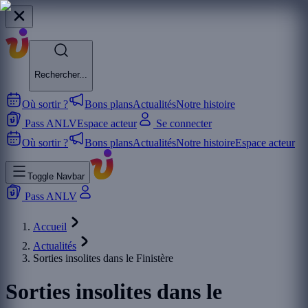
Rechercher...
Où sortir ?
Bons plans
Actualités
Notre histoire
Pass ANLV
Espace acteur
Se connecter
Où sortir ?
Bons plans
Actualités
Notre histoire
Espace acteur
Toggle Navbar
Pass ANLV
Accueil
Actualités
Sorties insolites dans le Finistère
Sorties insolites dans le