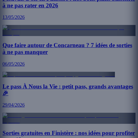
à ne pas rater en 2026
13/05/2026
Que faire autour de Concarneau ? 7 idées de sorties
à ne pas manquer
06/05/2026
Le pass À Nous la Vie : petit pass, grands avantages
🎉
29/04/2026
Sorties gratuites en Finistère : nos idées pour profiter