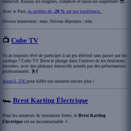
immersif. Résous les énigmes, collabore et laisse-toi surprendre 😎.
Avec le Pass,
tu profites de
-20 %
sur ton expérience.
Niveau immersion : max. Niveau dépenses : min.
📺
Cube TV
Tu as toujours rêvé de participer à un jeu télévisé sans passer par les
castings ? Cube TV Brest te plonge dans l'univers de tes émissions
favorites, avec des plateaux interactifs animés par des présentateurs
professionnels. 🕺💃
Jusqu'à -25€
pour kiffer ton moment encore plus !
🏎️
Brest Karting Électrique
Pour les amateurs de sensations fortes, le
Brest Karting
Électrique
est un incontournable ⚡.