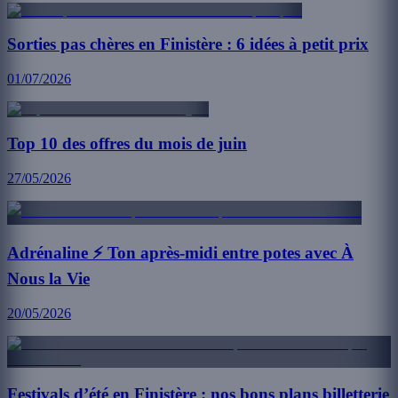
Sorties pas chères en Finistère : 6 idées à petit prix
01/07/2026
Top 10 des offres du mois de juin
27/05/2026
Adrénaline ⚡️ Ton après-midi entre potes avec À
Nous la Vie
20/05/2026
Festivals d’été en Finistère : nos bons plans billetterie