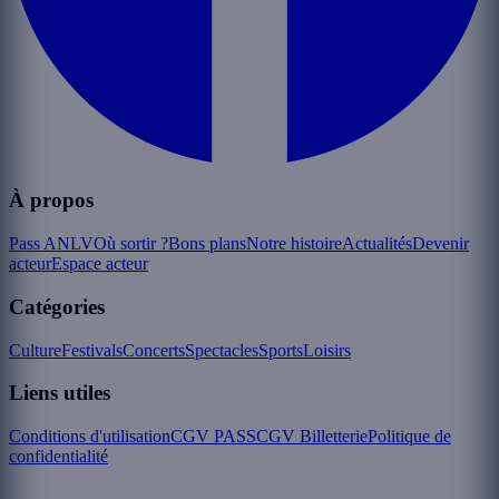
À propos
Pass ANLV
Où sortir ?
Bons plans
Notre histoire
Actualités
Devenir
acteur
Espace acteur
Catégories
Culture
Festivals
Concerts
Spectacles
Sports
Loisirs
Liens utiles
Conditions d'utilisation
CGV PASS
CGV Billetterie
Politique de
confidentialité